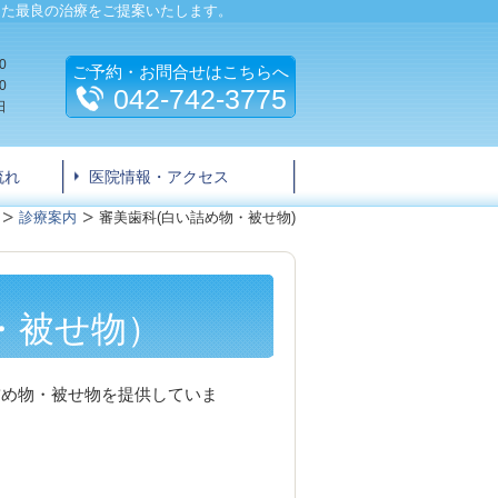
した最良の治療をご提案いたします。
0
ご予約・お問合せはこちらへ
0
042-742-3775
日
流れ
医院情報・アクセス
診療案内
審美歯科(白い詰め物・被せ物)
・被せ物）
詰め物・被せ物を提供していま