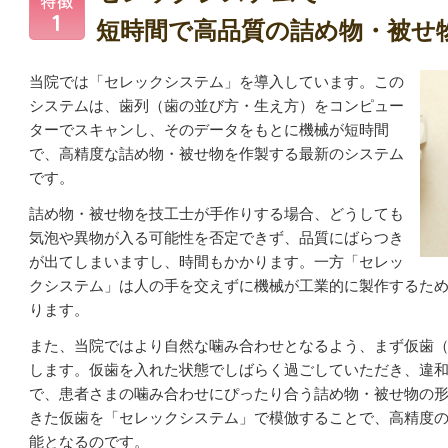
短時間で高品質の詰め物・被せ
当院では「セレックシステム」を導入しています。この
システム
は、歯列（歯の並び方・生え方）をコンピュー
ターでスキャンし、そのデータをもとに機械が短時間
で、高精度な詰め物・被せ物を作製する最新のシステム
です。
詰め物・被せ物を技工士が手作りする場合、どうしても
気泡や異物が入る可能性を否定できず、品質にばらつき
が出てしまいますし、時間もかかります。
一方「セレッ
クシステム」は
人の手を交えずに
機械が工業的に製作するた
ります。
また、当院ではより自然な噛み合わせとなるよう、まず仮歯
します。仮歯を入れた状態でしばらく過ごしていただき、違
で、患者さまの噛み合わせにぴったり合う詰め物・被せ物の
きた仮歯を「セレックシステム」で模倣することで、高精度
能となるのです。