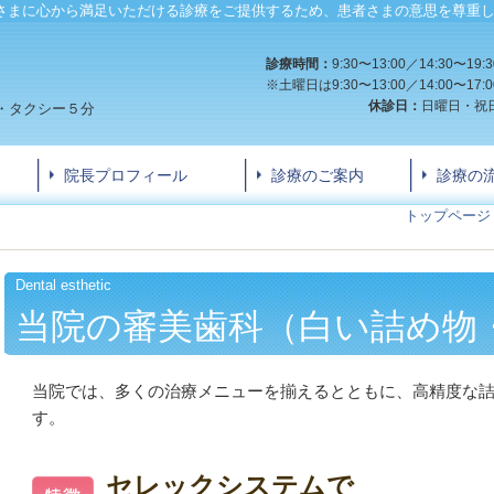
さまに心から満足いただける診療をご提供するため、患者さまの意思を尊重
診療時間：
9:30〜13:00／14:30〜19:3
※土曜日は9:30〜13:00／14:00〜17:0
休診日：
日曜日・祝
・タクシー５分
院長プロフィール
診療のご案内
診療の
トップページ
Dental esthetic
当院の審美歯科（白い詰め物
当院では、多くの治療メニューを揃えるとともに、高精度な
す。
セレックシステムで