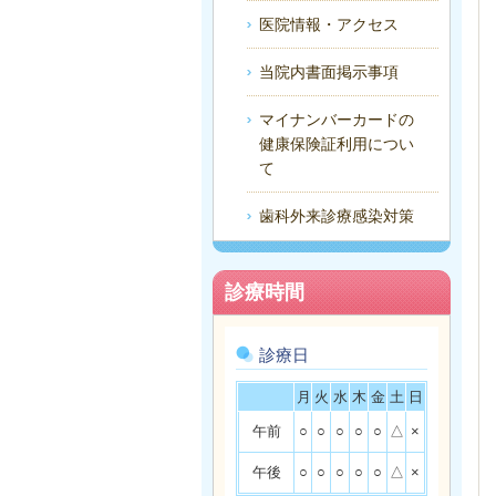
医院情報・アクセス
当院内書面掲示事項
マイナンバーカードの
健康保険証利用につい
て
歯科外来診療感染対策
診療時間
診療日
月
火
水
木
金
土
日
午前
○
○
○
○
○
△
×
午後
○
○
○
○
○
△
×